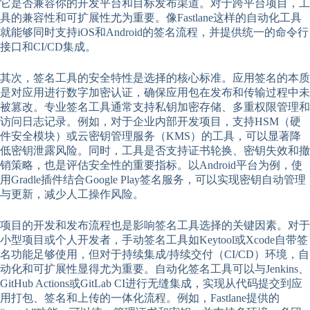
它是否兼容你的开发平台和目标发布渠道。对于跨平台项目，工
具的兼容性和可扩展性尤为重要。像Fastlane这样的自动化工具
就能够同时支持iOS和Android的签名流程，并提供统一的命令行
接口和CI/CD集成。
其次，签名工具的安全特性是选择的核心标准。应用签名的本质
是对应用进行数字加密认证，确保应用包在发布和传输过程中未
被篡改。专业签名工具通常支持私钥加密存储、多重权限管理和
访问日志记录。例如，对于企业内部开发项目，支持HSM（硬
件安全模块）或云密钥管理服务（KMS）的工具，可以显著降
低密钥泄露风险。同时，工具是否支持证书轮换、密钥失效和撤
销策略，也是评估安全性的重要指标。以Android平台为例，使
用Gradle插件结合Google Play签名服务，可以实现密钥自动管理
与更新，减少人工操作风险。
项目的开发和发布流程也是影响签名工具选择的关键因素。对于
小型项目或个人开发者，手动签名工具如Keytool或Xcode自带签
名功能足够使用，但对于持续集成/持续交付（CI/CD）环境，自
动化和可扩展性显得尤为重要。自动化签名工具可以与Jenkins、
GitHub Actions或GitLab CI进行无缝集成，实现从代码提交到应
用打包、签名和上传的一体化流程。例如，Fastlane提供的