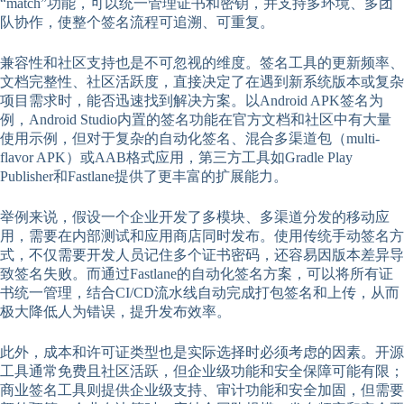
“match”功能，可以统一管理证书和密钥，并支持多环境、多团
队协作，使整个签名流程可追溯、可重复。
兼容性和社区支持也是不可忽视的维度。签名工具的更新频率、
文档完整性、社区活跃度，直接决定了在遇到新系统版本或复杂
项目需求时，能否迅速找到解决方案。以Android APK签名为
例，Android Studio内置的签名功能在官方文档和社区中有大量
使用示例，但对于复杂的自动化签名、混合多渠道包（multi-
flavor APK）或AAB格式应用，第三方工具如Gradle Play
Publisher和Fastlane提供了更丰富的扩展能力。
举例来说，假设一个企业开发了多模块、多渠道分发的移动应
用，需要在内部测试和应用商店同时发布。使用传统手动签名方
式，不仅需要开发人员记住多个证书密码，还容易因版本差异导
致签名失败。而通过Fastlane的自动化签名方案，可以将所有证
书统一管理，结合CI/CD流水线自动完成打包签名和上传，从而
极大降低人为错误，提升发布效率。
此外，成本和许可证类型也是实际选择时必须考虑的因素。开源
工具通常免费且社区活跃，但企业级功能和安全保障可能有限；
商业签名工具则提供企业级支持、审计功能和安全加固，但需要