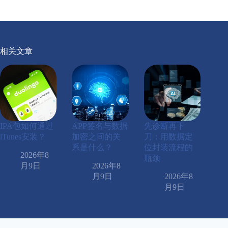
相关文章
IPA包如何通过
APP签名与数据
先诊断再下
iTunes安装？
加密之间的关
刀：用数据定
系是什么？
位封装流程的
2026年8
瓶颈
月9日
2026年8
月9日
2026年8
月9日