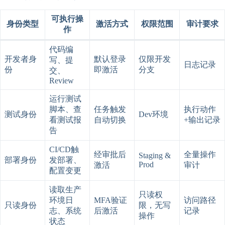
可执行操
身份类型
激活方式
权限范围
审计要求
作
代码编
开发者身
默认登录
仅限开发
写、提
日志记录
份
即激活
分支
交、
Review
运行测试
脚本、查
任务触发
执行动作
测试身份
Dev环境
看测试报
自动切换
+输出记录
告
CI/CD触
经审批后
全量操作
Staging &
部署身份
发部署、
Prod
激活
审计
配置变更
读取生产
只读权
环境日
MFA验证
访问路径
只读身份
限，无写
志、系统
后激活
记录
操作
状态