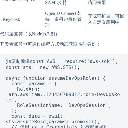
SAML支持
访问权限
OpenID Connect支
开源可扩展，可嵌
Keycloak
持、多租户身份管
入自定义应用中
理
代码层支持（以Node.js为例）
开发者账号也可通过编程方式动态获取临时身份：
js复制编辑
const AWS = require('aws-sdk');

const sts = new AWS.STS();

async function assumeDevOpsRole() {

  const params = {

    RoleArn: 
'arn:aws:iam::123456789012:role/DevOpsRo
le',

    RoleSessionName: 'DevOpsSession',

  };

  const data = await 
sts.assumeRole(params).promise();

  // 使用 data.Credentials 进行部署操作
