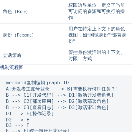
权限边界单位，定义了当前
角色（Role）
可访问的资源和可执行的操
作
用户在特定上下文下的角色
身份（Persona）
视图，如“测试身份”“部署身
份”
管控身份激活时的上下文、
会话策略
时限、方式
机制流程图
mermaid复制编辑
graph TD

A[开发者主账号登录] --> B{需要执行何种任务？}

B --> C1[开发代码] --> D1[激活开发者角色]

B --> C2[部署应用] --> D2[激活部署角色]

B --> C3[查看日志] --> D3[激活审计角色]

D1 --> E[操作记录]

D2 --> E

D3 --> E
