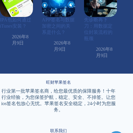
IPA包如何通过
APP签名与数据
先诊断再下
iTunes安装？
加密之间的关
刀：用数据定
系是什么？
位封装流程的
2026年8
瓶颈
月9日
2026年8
月9日
2026年8
月9日
旺财苹果签名
行业第一批苹果签名商，给您最优质的保障服务！十年
行业经验，为您保签护航，稳定、安全、不掉签。让您
ios签名包放心无忧。苹果签名安全稳定，24小时为您服
务。
联系我们