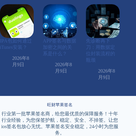
IPA包如何通过
APP签名与数据
先诊断再下
iTunes安装？
加密之间的关
刀：用数据定
系是什么？
位封装流程的
2026年8
瓶颈
月9日
2026年8
月9日
2026年8
月9日
旺财苹果签名
行业第一批苹果签名商，给您最优质的保障服务！十年
行业经验，为您保签护航，稳定、安全、不掉签。让您
ios签名包放心无忧。苹果签名安全稳定，24小时为您服
务。