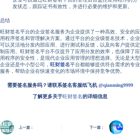
发状态，跟踪证书有效性，并进行必要的维护和更新。
总结
旺财签名平台的企业签名服务为企业提供了一种高效、安全的应
用程序签名和管理解决方案。通过平台的企业级签名技术，企业
可以灵活地分发内部应用、进行测试和反馈，以及向客户提供定
制应用。旺财签名平台不仅提升了应用分发的效率，也保障了应
用程序的安全性，是现代企业应用管理的理想选择。无论是大型
企业还是中小型公司，
旺财签名
平台都能够提供符合需求的专业
服务，帮助企业在快速变化的市场环境中保持竞争优势。
需要签名服务吗？请联系签名客服纸飞机
@qianming9999
了解更多关于
旺财签名
的详细信息
上一篇：
下一篇：