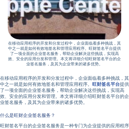
在移动应用程序的开发和分发过程中，企业面临着多种挑战，其
中之一就是如何有效地签名和管理应用程序。旺财签名平台提供
了一项全面的企业签名服务，帮助企业解决这些挑战，实现高
效、安全的应用分发和管理。本文将详细介绍旺财签名平台的企
业签名服务，及其为企业带来的诸多优势。
在移动应用程序的开发和分发过程中，企业面临着多种挑战，其
中之一就是如何有效地签名和管理应用程序。
旺财签名平台
提供
了一项全面的企业签名服务，帮助企业解决这些挑战，实现高
效、安全的应用分发和管理。本文将详细介绍旺财签名平台的企
业签名服务，及其为企业带来的诸多优势。
什么是旺财企业签名服务？
旺财签名平台的企业签名服务是一种专门为企业提供的应用程序