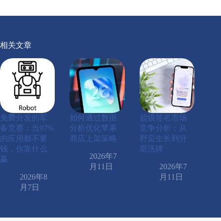
相关文章
免费分发的军
如何通过数据
超级签名市场
备竞赛：当97%
分析优化苹果
竞争分析：从
的应用都不要
商店上架策略
野蛮生长到分
钱，你靠什么
层洗牌
2026年7
赢
月11日
2026年7
2026年8
月11日
月7日