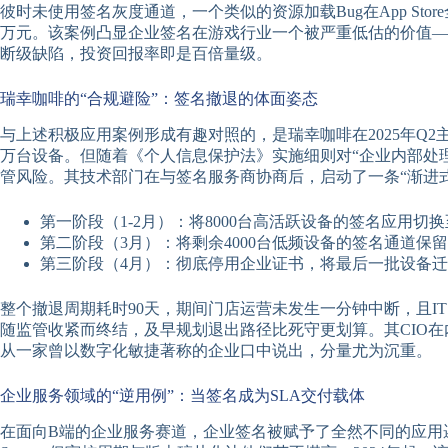
彼时未使用签名灰度通道，一个类似的资源加载Bug在App St
万元。该案例凸显企业签名在游戏行业一个被严重低估的价值—
断级缺陷，投资回报率即是百倍量级。
瑞幸咖啡的“合规避险”：签名撤退的体面姿态
与上述积极应用案例形成有趣对照的，是瑞幸咖啡在2025年Q
万台设备。但随着《个人信息保护法》实施细则对“企业内部处
管风险。其技术部门在与签名服务商协商后，启动了一条“渐进
第一阶段（1-2月）：将8000台高活跃设备的签名应用切换至
第二阶段（3月）：将剩余4000台低频设备的签名通道
第三阶段（4月）：彻底停用企业证书，将最后一批设备迁
整个撤退周期耗时90天，期间门店运营未发生一分钟中断，且I
随监管收紧而终结，及早规划退出路径比死守更划算。其CIO
从一家曾以数字化敏捷著称的企业口中说出，分量尤为沉重。
企业服务领域的“逆用例”：当签名成为SLA交付载体
在面向B端的企业服务赛道，企业签名被赋予了全然不同的应用逻辑