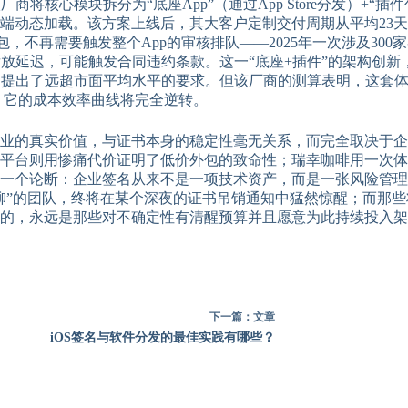
该厂商将核心模块拆分为“底座App”（通过App Store分发）
动态加载。该方案上线后，其大客户定制交付周期从平均23天压
，不再需要触发整个App的审核排队——2025年一次涉及30
薪资发放延迟，可能触发合同违约条款。这一“底座+插件”的架构创
力提出了远超市面平均水平的要求。但该厂商的测算表明，这套
，它的成本效率曲线将完全逆转。
业的真实价值，与证书本身的稳定性毫无关系，而完全取决于企业
台则用惨痛代价证明了低价外包的致命性；瑞幸咖啡用一次体面的
向一个论断：企业签名从来不是一项技术资产，而是一张风险管
柳”的团队，终将在某个深夜的证书吊销通知中猛然惊醒；而那些
的，永远是那些对不确定性有清醒预算并且愿意为此持续投入架
下一篇：
文章
iOS签名与软件分发的最佳实践有哪些？