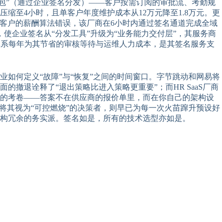
+“插件包”（通过企业签名分发）——客户按需订阅的审批流、考勤规
缩至4小时，且单客户年度维护成本从12万元降至1.8万元。更
0家客户的薪酬算法错误，该厂商在6小时内通过签名通道完成全域
新，使企业签名从“分发工具”升级为“业务能力交付层”，其服务商
体系每年为其节省的审核等待与运维人力成本，是其签名服务支
如何定义“故障”与“恢复”之间的时间窗口。字节跳动和网易将
撤退诠释了“退出策略比进入策略更重要”；而HR SaaS厂商
理的考卷——答案不在供应商的报价单里，而在你自己的架构设
将其视为“可控燃烧”的决策者，则早已为每一次火苗蹿升预设好
构冗余的务实派。签名如是，所有的技术选型亦如是。