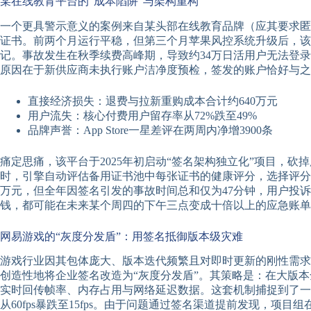
某在线教育平台的“成本陷阱”与架构重构
一个更具警示意义的案例来自某头部在线教育品牌（应其要求匿
证书。前两个月运行平稳，但第三个月苹果风控系统升级后，该
记。事故发生在秋季续费高峰期，导致约34万日活用户无法登录
原因在于新供应商未执行账户洁净度预检，签发的账户恰好与之前
直接经济损失：退费与拉新重购成本合计约640万元
用户流失：核心付费用户留存率从72%跌至49%
品牌声誉：App Store一星差评在两周内净增3900条
痛定思痛，该平台于2025年初启动“签名架构独立化”项目，
时，引擎自动评估备用证书池中每张证书的健康评分，选择评分最高
万元，但全年因签名引发的事故时间总和仅为47分钟，用户投诉
钱，都可能在未来某个周四的下午三点变成十倍以上的应急账单
网易游戏的“灰度分发盾”：用签名抵御版本级灾难
游戏行业因其包体庞大、版本迭代频繁且对即时更新的刚性需求，
创造性地将企业签名改造为“灰度分发盾”。其策略是：在大版本
实时回传帧率、内存占用与网络延迟数据。这套机制捕捉到了一次严重
从60fps暴跌至15fps。由于问题通过签名渠道提前发现，项