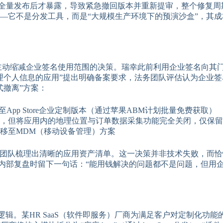
ore全量发布后才暴露，导致紧急撤回版本并重新提审，整个修复周
—它不是分发工具，而是“大规模生产环境下的预演沙盒”，其
2主动缩减企业签名使用范围的决策。瑞幸此前利用企业签名向其门
理个人信息的应用”提出明确备案要求，法务团队评估认为企业
式撤离”方案：
App Store企业定制版本（通过苹果ABM计划批量免费获取）
保留，但将应用内的地理位置与订单数据采集功能完全关闭，仅保
移至MDM（移动设备管理）方案
T团队梳理出清晰的应用资产清单。这一决策并非技术失败，而恰
在内部复盘时留下一句话：“能用钱解决的问题都不是问题，但用
。某HR SaaS（软件即服务）厂商为满足客户对定制化功能的