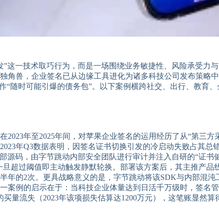
re分发”这一技术取巧行为，而是一场围绕业务敏捷性、风险承受
独角兽，企业签名已从边缘工具进化为诸多科技公司发布策略中
视作“随时可能引爆的债务包”。以下案例横跨社交、出行、教育
023年至2025年间，对苹果企业签名的运用经历了从“第三方
23年Q3数据表明，因签名证书切换引发的冷启动失败占其总错误
全部源码，由字节跳动内部安全团队进行审计并注入自研的“证书
值，一旦超过阈值即主动触发静默轮换。部署该方案后，其主推产品
5年上半年的2次。更具战略意义的是，字节跳动将该SDK与内部
。这一案例的启示在于：当科技企业体量达到日活千万级时，签名
买量流失（2023年该项损失估算达1200万元），这笔账显然算