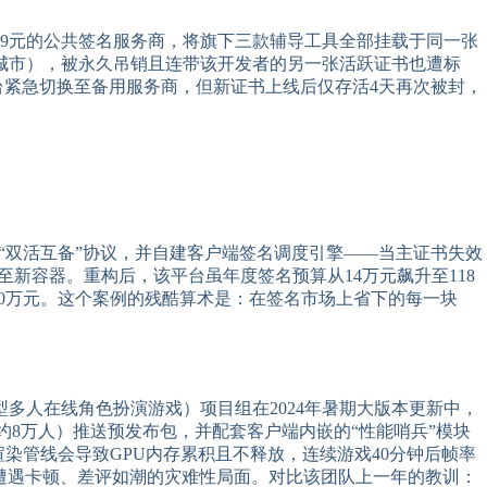
备9元的公共签名服务商，将旗下三款辅导工具全部挂载于同一张
城市），被永久吊销且连带该开发者的另一张活跃证书也遭标
台紧急切换至备用服务商，但新证书上线后仅存活4天再次被封，
订“双活互备”协议，并自建客户端签名调度引擎——当主证书失效
至新容器。重构后，该平台虽年度签名预算从14万元飙升至118
00万元。这个案例的残酷算术是：在签名市场上省下的每一块
多人在线角色扮演游戏）项目组在2024年暑期大版本更新中，
约8万人）推送预发布包，并配套客户端内嵌的“性能哨兵”模块
的渲染管线会导致GPU内存累积且不释放，连续游戏40分钟后帧率
级用户遭遇卡顿、差评如潮的灾难性局面。对比该团队上一年的教训：