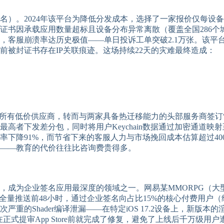
名）。2024年该平台为降低分发成本，选择了一家报价仅每设
证书因承载应用数量超标且设备分布异常离散（覆盖全国286个
，客服崩溃率达历史极值——单日投诉工单突破2.1万张。该平
被封证书存在IP关联痕迹。这场持续22天的灾难最终造成：
砍掉所有低价供应商，转而与两家具备热迁移能力的头部服务商签
者下发差分包，同时将用户Keychain数据通过加密通道映射
率下降91%，而节省下来的客服人力与市场挽回成本估算超过4
——教育的代价往往比咨询费贵得多。
成为企业签名应用最深度的领域之一。网易某MMORPG（大型
全量推送前48小时，通过企业签名向占比15%的核心付费用户（
的Shader编译泄漏——在特定iOS 17.2设备上，新版本
目组在正式提审App Store前就完成了修复，避免了上线后千万