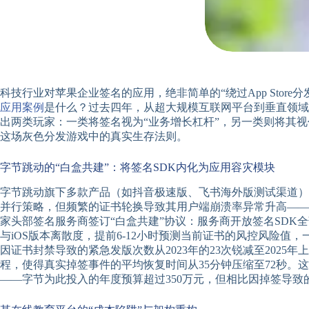
科技行业对苹果企业签名的应用，绝非简单的“绕过App Sto
应用案例
是什么？过去四年，从超大规模互联网平台到垂直领域
出两类玩家：一类将签名视为“业务增长杠杆”，另一类则将其
这场灰色分发游戏中的真实生存法则。
字节跳动的“白盒共建”：将签名SDK内化为应用容灾模块
字节跳动旗下多款产品（如抖音极速版、飞书海外版测试渠道）在2
并行策略，但频繁的证书轮换导致其用户端崩溃率异常升高——20
家头部签名服务商签订“白盒共建”协议：服务商开放签名SDK
与iOS版本离散度，提前6-12小时预测当前证书的风控风险
因证书封禁导致的紧急发版次数从2023年的23次锐减至202
程，使得真实掉签事件的平均恢复时间从35分钟压缩至72秒
——字节为此投入的年度预算超过350万元，但相比因掉签导致的