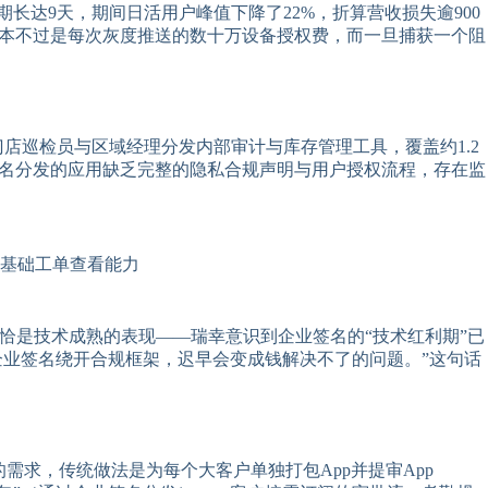
期长达9天，期间日活用户峰值下降了22%，折算营收损失逾900
成本不过是每次灰度推送的数十万设备授权费，而一旦捕获一个阻
店巡检员与区域经理分发内部审计与库存管理工具，覆盖约1.2
签名分发的应用缺乏完整的隐私合规声明与用户授权流程，存在监
留基础工单查看能力
恰是技术成熟的表现——瑞幸意识到企业签名的“技术红利期”已
企业签名绕开合规框架，迟早会变成钱解决不了的问题。”这句话
需求，传统做法是为每个大客户单独打包App并提审App