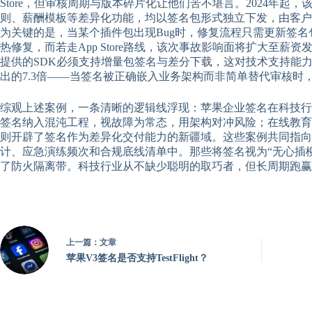
Store，但审核周期与版本碎片化让他们苦不堪言。2024年起，
则、薪酬模板等差异化功能，均以签名包形式独立下发，由客户端
为关键的是，当某个插件包出现Bug时，修复流程只需更新签名包
热修复，而若走App Store路线，该次事故影响面将扩大至
提供的SDK必须支持增量包签名与差分下载，这对技术支持能
出的7.3倍——当签名被正确嵌入业务架构而非简单替代审核时
综观上述案例，一条清晰的逻辑线浮现：苹果企业签名在科技行
签名纳入混沌工程，视故障为常态，用架构对冲风险；在线教育平
则开辟了签名作为差异化交付能力的新疆域。这些案例共同指
计、应急演练频次和合规底线清单中。那些将签名视为“无心插
了防火隔离带。科技行业从不缺少聪明的取巧者，但长周期跑赢
上一篇：
文章
苹果V3签名是否支持TestFlight？