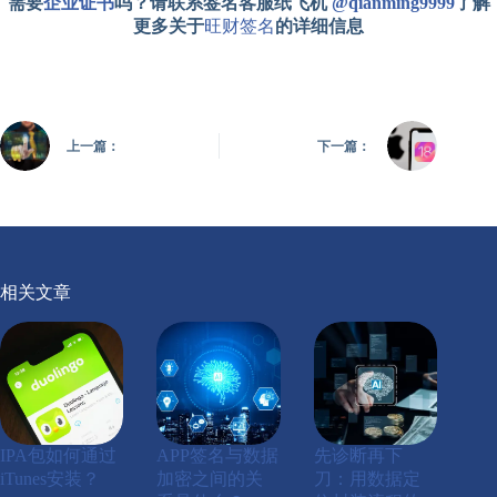
需要
企业证书
吗？请联系签名客服纸飞机
@qianming9999
了解
更多关于
旺财签名
的详细信息
上一篇：
下一篇：
相关文章
IPA包如何通过
APP签名与数据
先诊断再下
iTunes安装？
加密之间的关
刀：用数据定