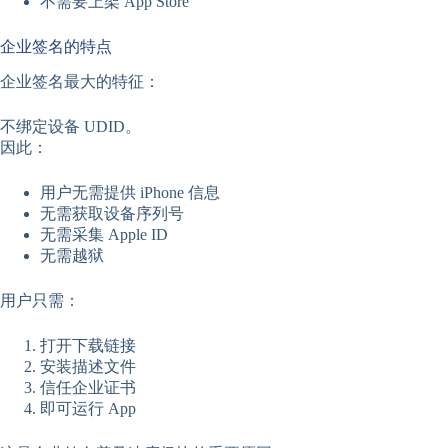
不需要上架 App Store
企业签名的特点
企业签名最大的特征：
不绑定设备 UDID。
因此：
用户无需提供 iPhone 信息
无需获取设备序列号
无需采集 Apple ID
无需越狱
用户只需：
打开下载链接
安装描述文件
信任企业证书
即可运行 App