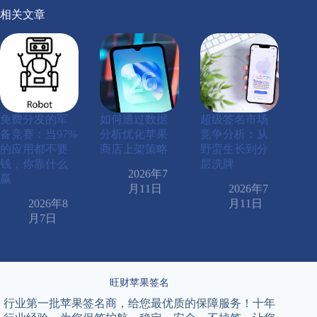
相关文章
免费分发的军
如何通过数据
超级签名市场
备竞赛：当97%
分析优化苹果
竞争分析：从
的应用都不要
商店上架策略
野蛮生长到分
钱，你靠什么
层洗牌
2026年7
赢
月11日
2026年7
2026年8
月11日
月7日
旺财苹果签名
行业第一批苹果签名商，给您最优质的保障服务！十年