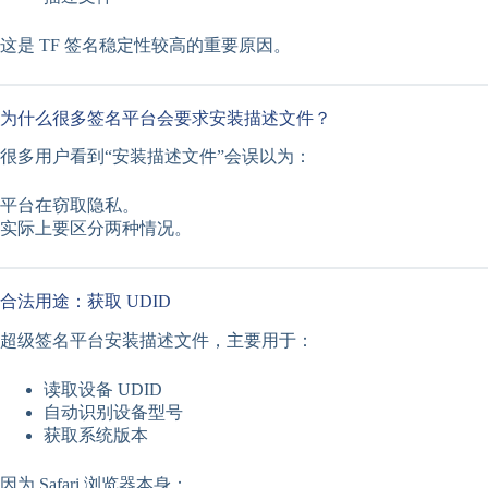
这是 TF 签名稳定性较高的重要原因。
为什么很多签名平台会要求安装描述文件？
很多用户看到“安装描述文件”会误以为：
平台在窃取隐私。
实际上要区分两种情况。
合法用途：获取 UDID
超级签名平台安装描述文件，主要用于：
读取设备 UDID
自动识别设备型号
获取系统版本
因为 Safari 浏览器本身：