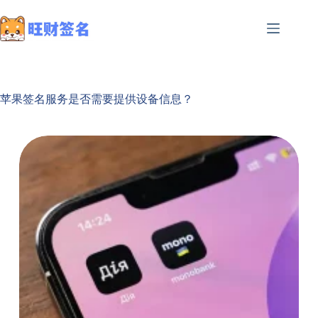
苹果签名服务是否需要提供设备信息？