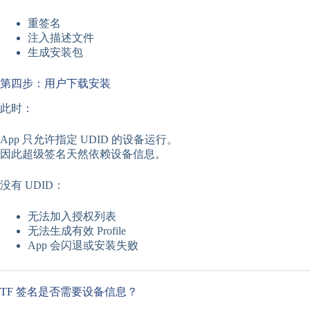
重签名
注入描述文件
生成安装包
第四步：用户下载安装
此时：
App 只允许指定 UDID 的设备运行。
因此超级签名天然依赖设备信息。
没有 UDID：
无法加入授权列表
无法生成有效 Profile
App 会闪退或安装失败
TF 签名是否需要设备信息？