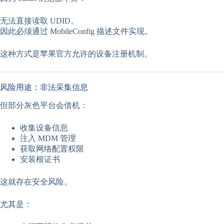
无法直接读取 UDID。
因此必须通过 MobileConfig 描述文件实现。
这种方式是苹果官方允许的设备注册机制。
风险用途：非法采集信息
但部分灰色平台会借机：
收集设备信息
注入 MDM 管理
获取网络配置权限
安装根证书
这就存在安全风险。
尤其是：