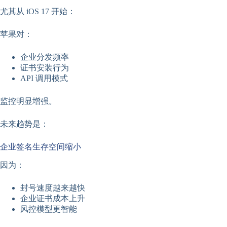
尤其从 iOS 17 开始：
苹果对：
企业分发频率
证书安装行为
API 调用模式
监控明显增强。
未来趋势是：
企业签名生存空间缩小
因为：
封号速度越来越快
企业证书成本上升
风控模型更智能