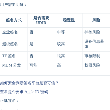
用户需要明确：
是否需要
签名方式
稳定性
风险
UDID
企业签名
否
中等
掉签风险
设备信息暴
超级签名
是
较高
露
TF 签名
否
很高
审核限制
MDM 分发
可能
高
权限风险
如何安全判断签名平台是否可信？
查看是否要求 Apple ID 密码
正规签名：