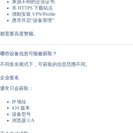
来源不明的企业证书
非 HTTPS 下载站点
强制安装 VPN/Profile
诱导开启“设备管理”
都需要高度警惕。
哪些设备信息可能被获取？
不同签名模式下，可获取的信息范围不同。
企业签名
通常只会获取：
IP 地址
iOS 版本
设备型号
浏览器 UA