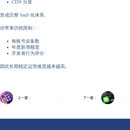
CDN 分发
形成完整 SaaS 化体系。
但苹果仍然限制：
每账号设备数
年度新增额度
开发者行为评分
因此长期稳定运营难度越来越高。
上一篇：
下一篇：