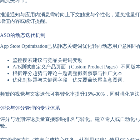
高流失环节。
推送通知与应用内消息需转向上下文触发与个性化，避免批量打扰
增值内容或续订提醒。
ASO的动态迭代机制
App Store Optimization已从静态关键词优化转向动态用
监控搜索建议与竞品关键词变动；
A/B测试自定义产品页面（Custom Product Pages）不同版
根据评分趋势与评论主题调整截图叙事与推广文本；
优化副标题与关键词字段，优先覆盖长尾高意图词。
频繁的视觉与文案迭代可将转化率提升15%-30%，同时强化算
评论与评分管理的专业体系
评分与近期评论质量直接影响排名与转化。建立专人或自动化+人工
验。
在“愉悦时刻”（首次完成核心任务、达到里程碑）使用SKAdNe