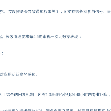
。过度推送会导致通知权限关闭，间接损害长期参与信号。最佳实
户意图匹配。长效管理要求每4-6周审视一次元数据表现：
本；
法对应用活跃度的感知。
结合的回复机制：所有1-3星评论必须24-48小时内专业回应
twork兼容的请求评分API，避免自定义弹窗。长期目标是将平均