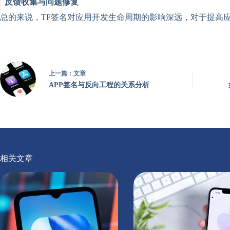
反馈收集与问题修复
总的来说，TF签名对应用开发生命周期的影响深远，对于提高
上一篇：
文章
APP签名与反向工程的关系分析
相关文章