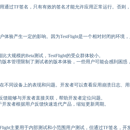
须确保应用通过TF签名，只有有效的签名才能允许应用正常运行。
对用户体验产生一定的影响。因为TestFlight是一个相对封闭
模的Beta测试，TestFlight的受众群体较小。
ht平台的版本管理限制了测试者的版本体验，一些用户可能会感到困
了解应用在不同设备上的表现和问题。开发者可以查看应用崩溃日志
和反馈能够与开发者直接关联，帮助开发者定位问题。
理有助于开发者根据用户反馈快速迭代产品，缩短更新周期。
estFlight主要用于内部测试和小范围用户测试，但通过TF签名，