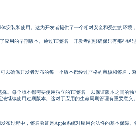
的测试者群体安装和使用。这为开发者提供了一个相对安全和受控的
ht发布了应用的早期版本。通过TF签名，开发者能够确保只有那
。TF签名可以确保开发者发布的每一个版本都经过严格的审核和签
测试者选择。每个版本都需要使用独立的TF签名，以保证版本之间的
测试者无法继续使用过期版本。这对于应用的生命周期管理有重要意义
发布过程中，签名验证是Apple系统对应用合法性的基本保障