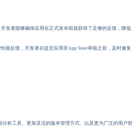
TF签名，开发者能够确保应用在正式发布前就获得了足够的反馈，降低
性能反馈，开发者在提交应用至App Store审核之前，及时修复
的数据分析工具、更加灵活的版本管理方式、以及更为广泛的用户群