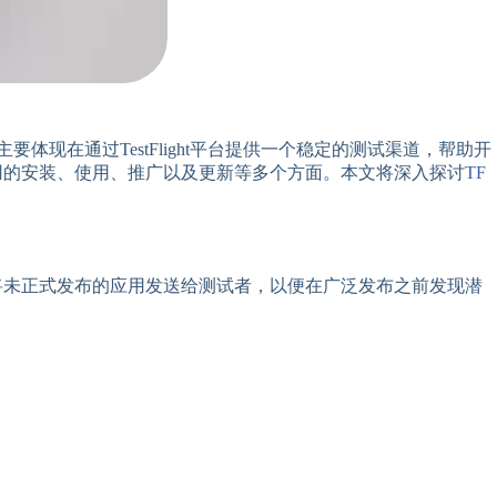
现在通过TestFlight平台提供一个稳定的测试渠道，帮助开
用的安装、使用、推广以及更新等多个方面。本文将深入探讨
TF
允许开发者将未正式发布的应用发送给测试者，以便在广泛发布之前发现潜