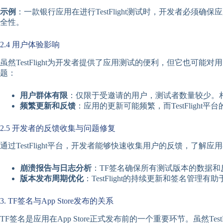
示例
：一款银行应用在进行TestFlight测试时，开发者必
全性。
2.4 用户体验影响
虽然TestFlight为开发者提供了应用测试的便利，但它也可能
题：
用户群体有限
：仅限于受邀请的用户，测试者数量较少。相比大规
频繁更新和反馈
：应用的更新可能频繁，而TestFlig
2.5 开发者的反馈收集与问题修复
通过TestFlight平台，开发者能够快速收集用户的反馈，
崩溃报告与日志分析
：TF签名确保所有测试版本的数据
版本发布周期优化
：TestFlight的持续更新和签名管
3. TF签名与App Store发布的关系
TF签名是应用在App Store正式发布前的一个重要环节。虽然T