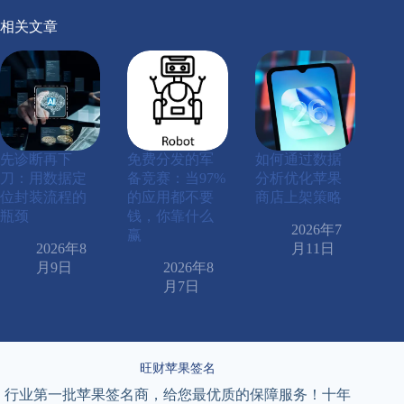
相关文章
先诊断再下
免费分发的军
如何通过数据
刀：用数据定
备竞赛：当97%
分析优化苹果
位封装流程的
的应用都不要
商店上架策略
瓶颈
钱，你靠什么
2026年7
赢
2026年8
月11日
月9日
2026年8
月7日
旺财苹果签名
行业第一批苹果签名商，给您最优质的保障服务！十年