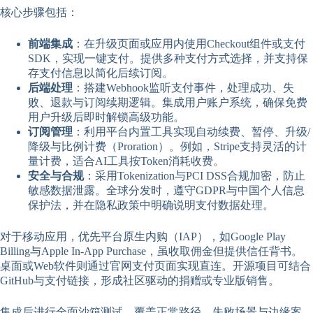
核心步骤包括：
前端集成
：在升级页面或应用内使用Checkout组件或支付
SDK，实现一键支付。提供多种支付方式选择，并支持保
存支付信息以简化后续订阅。
后端处理
：搭建Webhook监听支付事件，处理成功、失
败、退款与订阅续期逻辑。集成用户账户系统，确保免费
用户升级后即时解锁高级功能。
订阅管理
：利用平台内置工具实现自动续费、暂停、升级/
降级与比例计费（Proration）。例如，Stripe支持灵活的计
量计费，适合AI工具按Token消耗收费。
安全与合规
：采用Tokenization与PCI DSS合规加密，防止
敏感数据泄露。全球分发时，遵守GDPR与中国个人信息
保护法，并在隐私政策中明确说明支付数据处理。
对于移动应用，优先平台原生内购（IAP），如Google Play
Billing与Apple In-App Purchase，虽收取佣金但提供信任背书。
桌面或Web软件则通过官网支付页面实现直连。开源项目可结合
GitHub与支付链接，形成社区驱动的捐赠或专业版销售。
集成后进行全面沙箱测试，覆盖正常路径、失败场景与边缘案