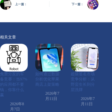
上一篇：
下一篇：
相关文章
免费分发的军
如何通过数据
超级签名市场
备竞赛：当97%
分析优化苹果
竞争分析：从
的应用都不要
商店上架策略
野蛮生长到分
钱，你靠什么
层洗牌
2026年7
赢
月11日
2026年7
2026年8
月11日
月7日