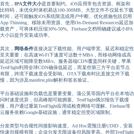
首先，
IPA文件大小
是首要制约。iOS应用常包含资源、框架和
比特码，未优化时体积易达100-300MB。大型文件不仅延长下载
时间，还可能触发iOS系统限流或用户中断。优化措施包括启用
App Thinning、移除未用资源、使用On-Demand Resources延迟加
载资产，可将体积压缩30%-50%。Firebase文档明确建议减小IPA
大小以提升安装成功率。
其次，
网络条件
直接决定下载性能。用户端带宽、延迟和稳定性
至关重要：在高速Wi-Fi下速度可达数十MB/s，而移动网络或高
延迟区域可能降至数MB/s。服务器端CDN覆盖同样关键，苹果
TestFlight利用全球CDN确保低延迟，而某些第三方平台若节点
有限，跨境下载速度会受影响。OTA下载有时比直接文件下载
慢，因为涉及manifest.plist解析和签名验证。
平台基础设施和负载也是重要变量。蒲公英等国内平台在本地访
问时速度优异，但高峰期可能拥塞。TestFlight偶尔报告下载缓
慢，用户通过重装TestFlight应用或检查网络可缓解。Firebase等
云服务依赖Google基础设施，通常稳定但受区域限制。
分发类型与合规性间接影响速度。Ad Hoc需预注册UDID，安装
快速但规模有限；企业分发无限设备但风险更高。外部TestFlight