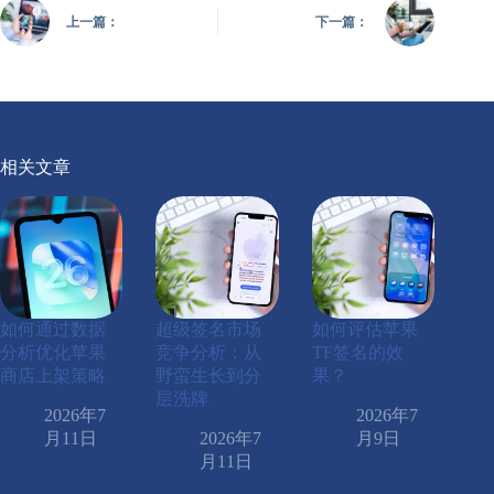
上一篇：
下一篇：
相关文章
如何通过数据
超级签名市场
如何评估苹果
分析优化苹果
竞争分析：从
TF签名的效
商店上架策略
野蛮生长到分
果？
层洗牌
2026年7
2026年7
月11日
2026年7
月9日
月11日