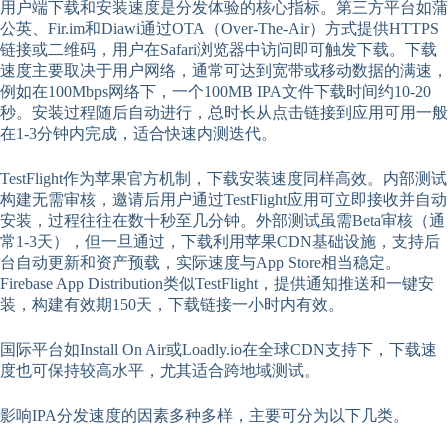
用户端下载和安装速度是分发体验的核心指标。第三方平台如蒲
公英、Fir.im和Diawi通过OTA（Over-The-Air）方式提供HTTPS
链接或二维码，用户在Safari浏览器中访问即可触发下载。下载
速度主要取决于用户网络，通常可达到宽带或移动数据的满速，
例如在100Mbps网络下，一个100MB IPA文件下载时间约10-20
秒。安装过程随后自动进行，总时长从点击链接到应用可用一般
在1-3分钟内完成，适合快速内测迭代。
TestFlight作为苹果官方机制，下载安装速度同样高效。内部测试
构建无需审核，邀请后用户通过TestFlight应用可立即接收并自动
安装，过程往往在数十秒至几分钟。外部测试虽需Beta审核（通
常1-3天），但一旦通过，下载利用苹果CDN基础设施，支持后
台自动更新和资产预载，实际速度与App Store相当稳定。
Firebase App Distribution类似TestFlight，提供通知推送和一键安
装，构建有效期150天，下载链接一小时内有效。
国际平台如Install On Air或Loadly.io在全球CDN支持下，下载速
度也可保持较高水平，尤其适合跨地域测试。
影响IPA分发速度的因素多种多样，主要可分为以下几类。