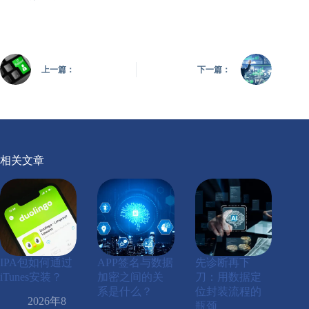
上一篇：
下一篇：
相关文章
IPA包如何通过
APP签名与数据
先诊断再下
iTunes安装？
加密之间的关
刀：用数据定
系是什么？
位封装流程的
2026年8
瓶颈